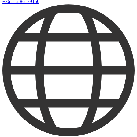
+86 512 86179159