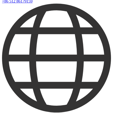
+86 512 86179159