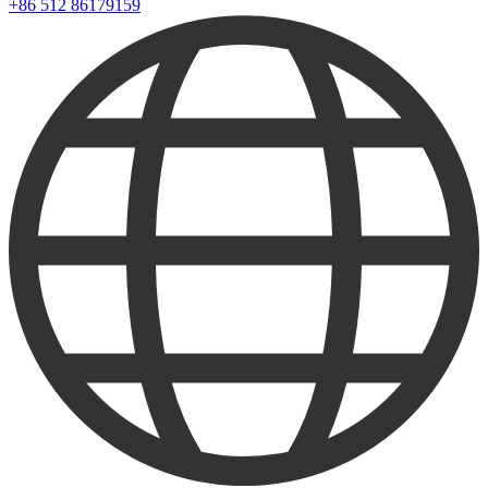
+86 512 86179159